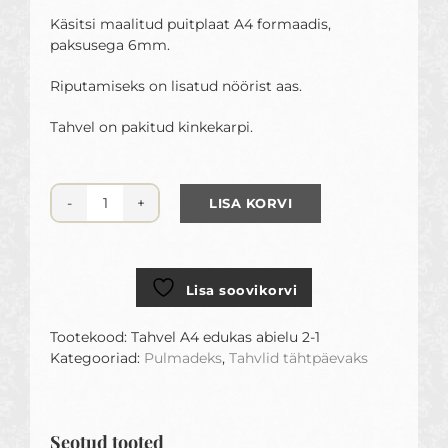
Käsitsi maalitud puitplaat A4 formaadis,
paksusega 6mm.
Riputamiseks on lisatud nöörist aas.
Tahvel on pakitud kinkekarpi.
LISA KORVI
Tahvel
Edukas
abielu
kogus
Lisa soovikorvi
Tootekood:
Tahvel A4 edukas abielu 2-1
Kategooriad:
Pulmadeks
,
Tahvlid tähtpäevaks
Seotud tooted